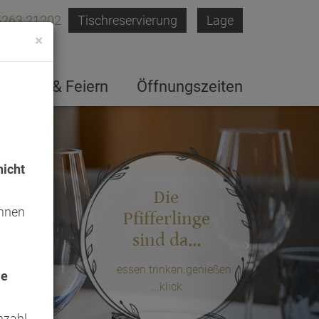
5263 21202
Tischreservierung
Lage
×
Feste & Feiern
Öffnungszeiten
icht
Die
önnen
Pfifferlinge
sind da...
essen.trinken.genießen
ie
...klick
nzahl