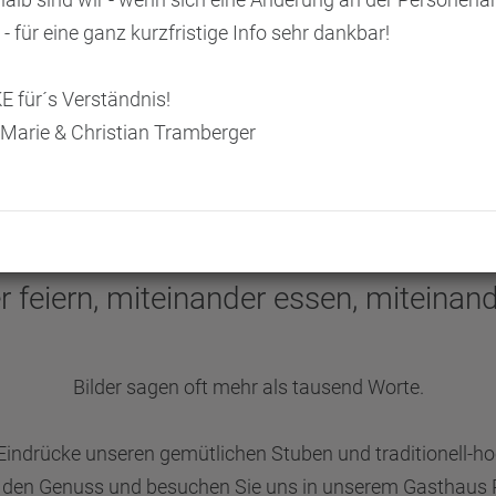
 - für eine ganz kurzfristige Info sehr dankbar!
 für´s Verständnis!
Marie & Christian Tramberger
Bildergalerie
 feiern, miteinander essen, miteinand
Bilder sagen oft mehr als tausend Worte.
indrücke unseren gemütlichen Stuben und traditionell-h
den Genuss und besuchen Sie uns in unserem Gasthaus 