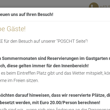
+43 
reuen uns auf Ihren Besuch!
be Gäste!
Die Gastwirte
Essen & Trinken
 für den Besuch auf unserer "POSCHT Seite"!
n Sommermonaten sind Reservierungen im Gastgarten n
ch, diese gelten immer für den Innenbereich!
es beim Eintreffen Platz gibt und das Wetter mitspielt, k
erne im Freien sitzen.
öchten darauf hinweisen, dass wir reservierte Plätze, d
 besetzt werden, mit Euro 20.00/Person berechnen!
shalb sind wir - wenn sich eine Änderung an der Personena