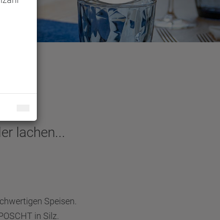
er lachen...
ochwertigen Speisen.
POSCHT in Silz.