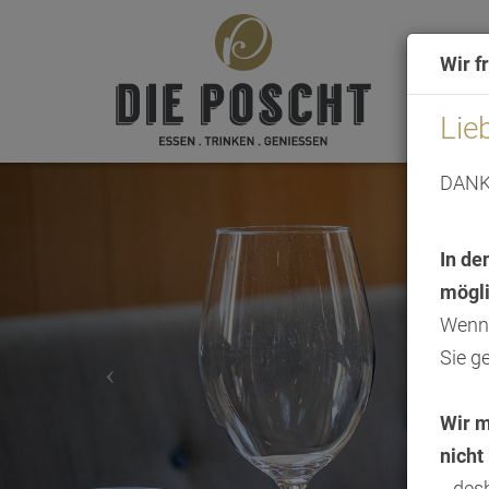
Wir f
Lie
DANKE
In de
mögli
Wenn 
Sie g
Wir m
nicht
...de