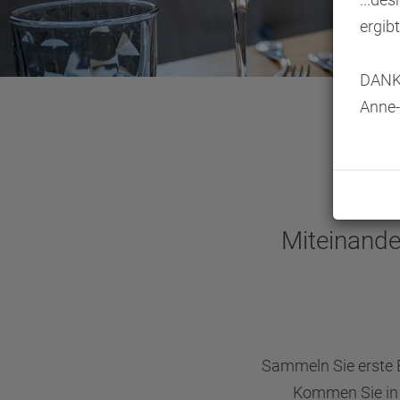
ergibt
DANKE
Anne-
Miteinander
Sammeln Sie erste E
Kommen Sie in 